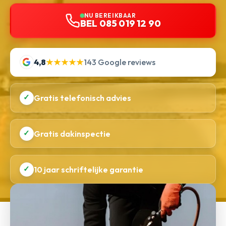
NU BEREIKBAAR
BEL 085 019 12 90
4,8
★★★★★
143 Google reviews
✓
Gratis telefonisch advies
✓
Gratis dakinspectie
✓
10 jaar schriftelijke garantie