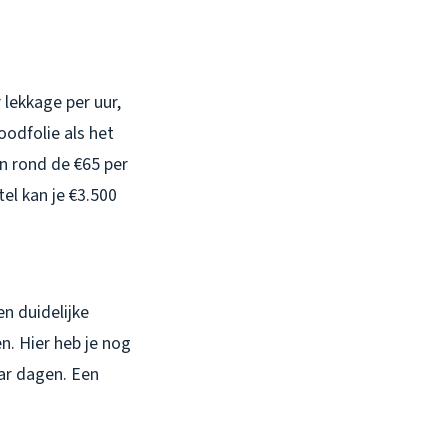
 lekkage per uur,
oodfolie als het
en rond de €65 per
el kan je €3.500
en duidelijke
. Hier heb je nog
aar dagen. Een