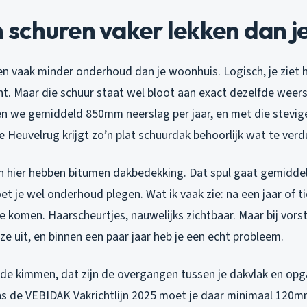
schuren vaker lekken dan j
en vaak minder onderhoud dan je woonhuis. Logisch, je ziet h
nt. Maar die schuur staat wel bloot aan exact dezelfde wee
gen we gemiddeld 850mm neerslag per jaar, en met die stevi
 Heuvelrug krijgt zo’n plat schuurdak behoorlijk wat te verd
 hier hebben bitumen dakbedekking. Dat spul gaat gemiddeld
 je wel onderhoud plegen. Wat ik vaak zie: na een jaar of t
te komen. Haarscheurtjes, nauwelijks zichtbaar. Maar bij vors
ze uit, en binnen een paar jaar heb je een echt probleem.
 de kimmen, dat zijn de overgangen tussen je dakvlak en op
s de VEBIDAK Vakrichtlijn 2025 moet je daar minimaal 120