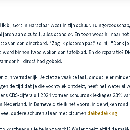
ik bij Gert in Harselaar West in zijn schuur. Tuingereedschap
l jaren aan sleutelt, alles stond er. En toen wees hij naar het
te van een dinerbord. “Zag ik gisteren pas,” zei hij. “Denk je
d werd binnen twee weken een tafelblad. En de reparatie? D
anneer hij direct had gebeld.
n zijn verraderlijk. Je ziet ze vaak te laat, omdat je er mind
gen de tijd dat je die vochtvlek ontdekt, heeft het water al 
ens CBS-cijfers uit 2024 vormen schuurdak lekkages 23% van
 Nederland. In Barneveld zie ik het vooral in de wijken rond
r veel oudere schuren staan met bitumen
dakbedekking
.
o kostbaar als je te lang wacht? Water zoekt altijd de makk