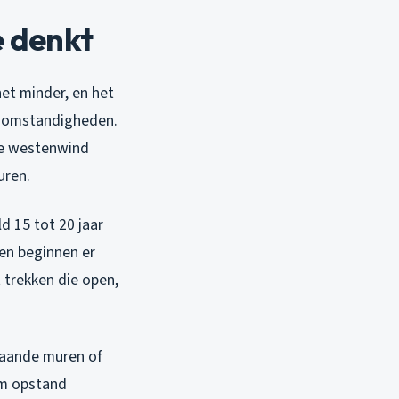
e denkt
et minder, en het
rsomstandigheden.
ge westenwind
uren.
 15 tot 20 jaar
ien beginnen er
t trekken die open,
gaande muren of
mm opstand