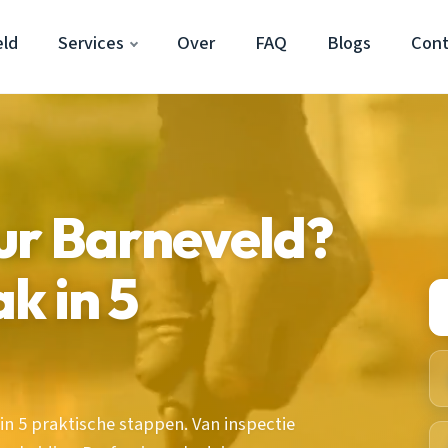
eld
Services
Over
FAQ
Blogs
Cont
ur Barneveld?
k in 5
in 5 praktische stappen. Van inspectie