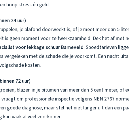
een hoop stress én geld.
nnen 24 uur)
druppelen, je plafond doorweekt is, of je meet meer dan 5 liter
 Dit is geen moment voor zelfwerkzaamheid. Dek het af met n
ecialist voor lekkage schuur Barneveld
. Spoedtarieven ligg
iks vergeleken met de schade die je voorkomt. Een nacht uitst
rvolgschade kosten.
(binnen 72 uur)
roeien, blazen in je bitumen van meer dan 5 centimeter, of e
 vraagt om professionele inspectie volgens NEN 2767 normen
een goede diagnose, maar stel het niet langer uit dan een p
ing kan vaak al veel voorkomen.