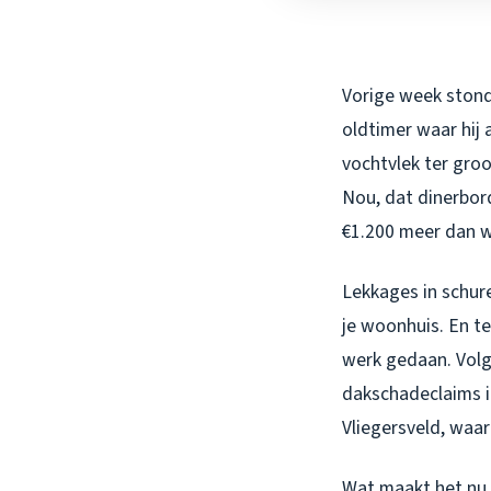
Vorige week stond 
oldtimer waar hij a
vochtvlek ter groot
Nou, dat dinerbor
€1.200 meer dan w
Lekkages in schure
je woonhuis. En te
werk gedaan. Volg
dakschadeclaims in
Vliegersveld, waa
Wat maakt het nu z