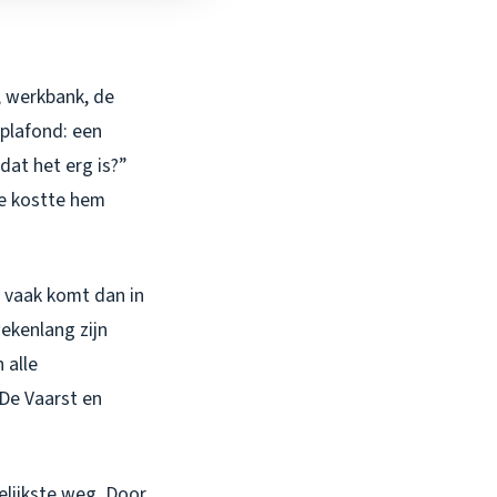
, werkbank, de
 plafond: een
 dat het erg is?”
ie kostte hem
er vaak komt dan in
wekenlang zijn
 alle
 De Vaarst en
elijkste weg. Door